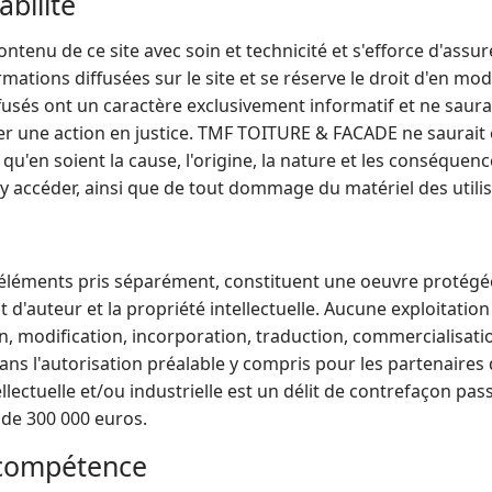
abilité
enu de ce site avec soin et technicité et s'efforce d'assur
ormations diffusées sur le site et se réserve le droit d'en m
diffusés ont un caractère exclusivement informatif et ne sau
 une action en justice. TMF TOITURE & FACADE ne saurait 
u'en soient la cause, l'origine, la nature et les conséquences
d'y accéder, ainsi que de tout dommage du matériel des utili
 éléments pris séparément, constituent une oeuvre protégée 
it d'auteur et la propriété intellectuelle. Aucune exploitati
on, modification, incorporation, traduction, commercialisatio
 sans l'autorisation préalable y compris pour les partenair
ellectuelle et/ou industrielle est un délit de contrefaçon pas
de 300 000 euros.
e compétence